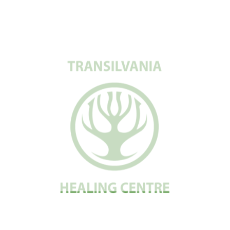
a combate infecții și de a îmbunătăți funcționarea sistemului imunitar.
Știm că, la fel ca noi, îți dorești să ai controlul când vine vorba de
propria sănătate. De aceea, îți oferim un mediu în care să poți lua decizii
informate și să participi activ în procesul tău de revenire la sănătate.
Spre un Stil de Viață mai Sănătos și Armonios
Împreună, putem folosi tehnologia prin frecvențe pentru a contribui la
crearea unui stil de viață mai sănătos și mai armonios. Suntem alături de
tine în această călătorie spre sănătate și bunăstare.