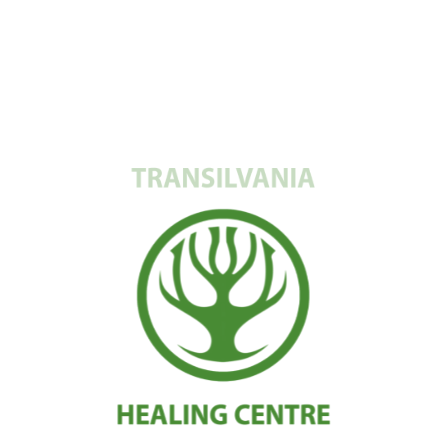
frecvențe. Unele frecvențe pot susține sănătatea și vitalitatea, în timp ce
altele pot contribui la boală. Prin tehnologia biotehnologică avansată, se
identifică și se aplică frecvențele necesare pentru a „bombarda” cauzele
bolii, atacând boala acolo unde este vulnerabilă.
Beneficiile tratamentului prin frecvențe
Pacienții care suferă de alergii, boli cronice, boli autoimune și afecțiuni
inflamatorii au văzut îmbunătățiri semnificative în urma tratamentului
prin frecvențe. Prin abordarea problemelor de sănătate la nivelul
frecvențelor lor fundamentale, putem oferi soluții eficiente și de durată.
Medicina viitorului
Descoperă cum medicina viitorului poate transforma modul în care
trăiești astăzi. Te așteptăm să ne contactezi pentru a afla mai multe despre
cum această procedură te poate ajuta. La Transilvania Healing Centre,