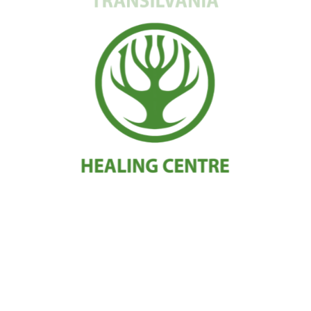
Amnezia (Pierderea memoriei)
Pierderea memoriei reprezintă incapacitatea de amintire a
evenimentelor din trecut sau a informațiilor înmagazinate.
Amnezia totală sau parțială este o realitate ce afectează din ce în ce
mai mulți oameni, având gravitate diferită. Cei vizați nu sunt
numai bunicii noștri, iar această afecțiune nu are legătură doar cu
vârsta înaintată.
CONTACT