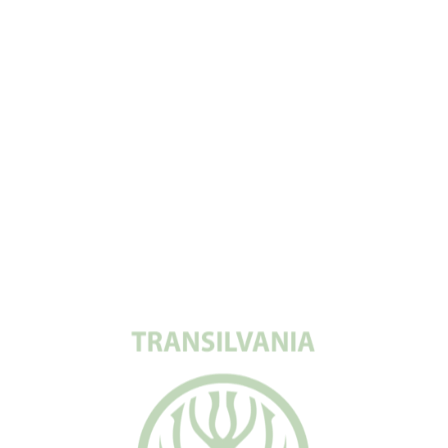
office@transilvaniahealing.ro